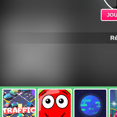
JOU
Ré