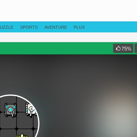
UZZLE
SPORTS
AVENTURE
PLUS
75
%