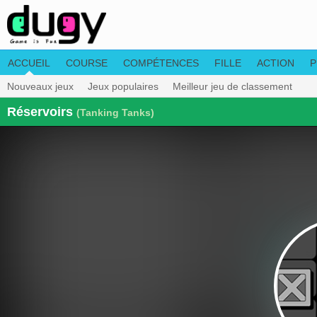
ACCUEIL
COURSE
COMPÉTENCES
FILLE
ACTION
P
Nouveaux jeux
Jeux populaires
Meilleur jeu de classement
Réservoirs
(Tanking Tanks)