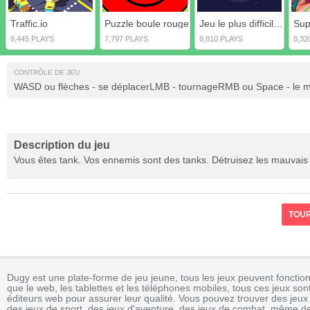
Traffic.io
Puzzle boule rouge
Jeu le plus difficile sur terre
8,445 PLAYS
7,797 PLAYS
8,810 PLAYS
8,32
CONTRÔLE DE JEU
WASD ou flèches - se déplacerLMB - tournageRMB ou Space - le 
Description du jeu
Vous êtes tank. Vos ennemis sont des tanks. Détruisez les mauvais
TOU
Dugy est une plate-forme de jeu jeune, tous les jeux peuvent fonctionn
que le web, les tablettes et les téléphones mobiles, tous ces jeux so
éditeurs web pour assurer leur qualité. Vous pouvez trouver des jeux
des jeux de sport, des jeux d'aventure, des jeux de combat, même de