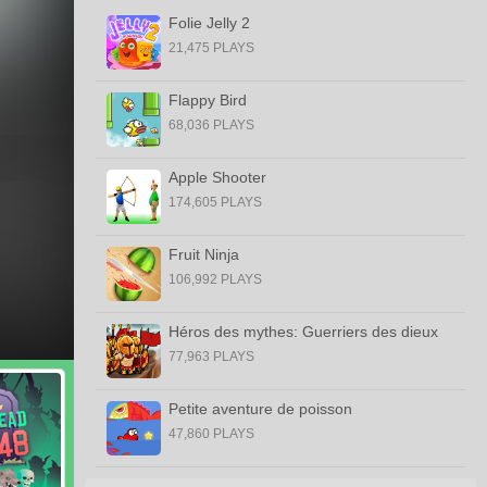
Folie Jelly 2
21,475 PLAYS
Flappy Bird
68,036 PLAYS
Apple Shooter
174,605 PLAYS
Fruit Ninja
106,992 PLAYS
Héros des mythes: Guerriers des dieux
77,963 PLAYS
Petite aventure de poisson
47,860 PLAYS