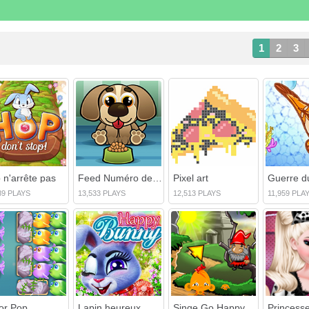
1
2
3
 n'arrête pas
Feed Numéro de Mypetdog
Pixel art
Guerre d
89 PLAYS
13,533 PLAYS
12,513 PLAYS
11,959 PLA
lor Pop
Lapin heureux
Singe Go Happy Devils Gold