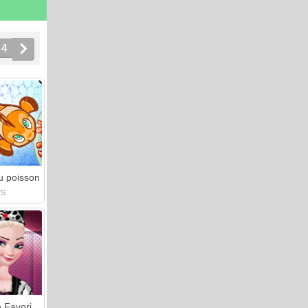
4
u poisson
YS
Princesse Favorite Animal