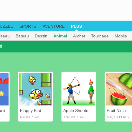
UZZLE
SPORTS
AVENTURE
PLUS
iseau
Bateau
Dessin
Animal
Archet
Tournage
Mobile
!
Petite aventure de poisson
Flappy Bird
Apple Shooter
Fruit Ninja
68,003 PLAYS
174,583 PLAYS
106,961 PLAYS