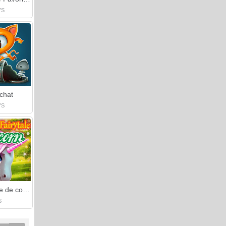
YS
chat
YS
Ma licorne de conte de fées
S