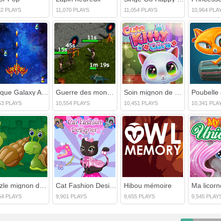
32 PLAYS
11,070 PLAYS
11,054 PLAYS
10,964 PLA
Attaque Galaxy Attaque
Guerre des mondes
Soin mignon de Kitty
Poubelle 
63 PLAYS
10,554 PLAYS
10,451 PLAYS
10,341 PLA
Puzzle mignon des escargots
Cat Fashion Designer
Hibou mémoire
64 PLAYS
9,901 PLAYS
9,655 PLAYS
9,545 PLAY