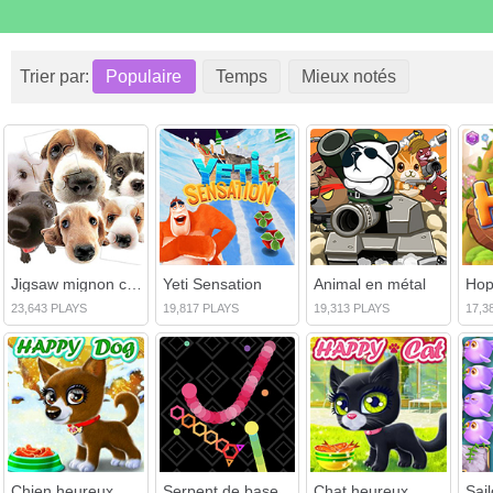
Trier par:
Populaire
Temps
Mieux notés
Jigsaw mignon chien
Yeti Sensation
Animal en métal
Hop
23,643 PLAYS
19,817 PLAYS
19,313 PLAYS
17,3
Chien heureux
Serpent de base
Chat heureux
Sai