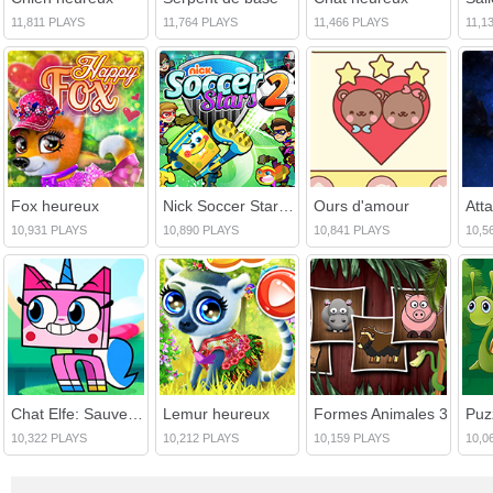
11,811 PLAYS
11,764 PLAYS
11,466 PLAYS
11,1
Fox heureux
Nick Soccer Stars 2
Ours d'amour
10,931 PLAYS
10,890 PLAYS
10,841 PLAYS
10,5
Chat Elfe: Sauvez le Royaume!
Lemur heureux
Formes Animales 3
10,322 PLAYS
10,212 PLAYS
10,159 PLAYS
10,0