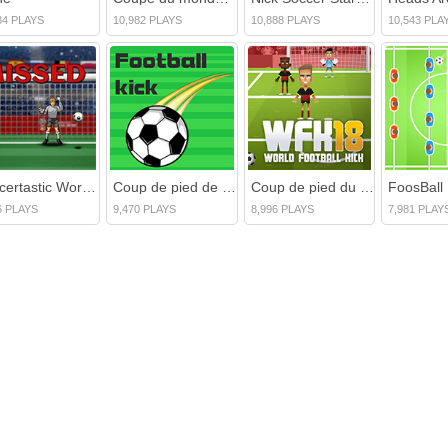
84 PLAYS
10,982 PLAYS
10,888 PLAYS
10,543 PLA
Soccertastic World Cup 2018
Coup de pied de football
Coup de pied du football mondial 2018
FoosBall
6 PLAYS
9,470 PLAYS
8,996 PLAYS
7,981 PLAY