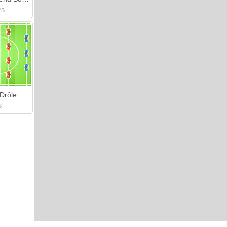
YS
 Drôle
S