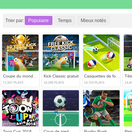
Trier par:
Populaire
Temps
Mieux notés
Coupe du monde de coup franc 3D gratuit 18
Kick Classic gratuit
Casquettes de football
Têt
71,507 PLAYS
16,299 PLAYS
14,724 PLAYS
14,6
Toon Cup 2018
Coup de pied
Rugby Rush
Pei