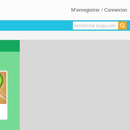
M’enregistrer / Connexion