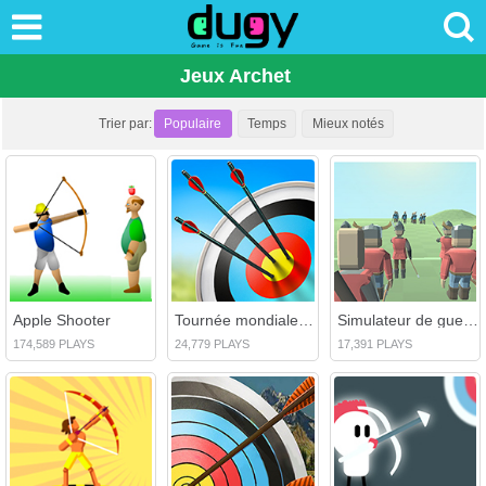
Jeux Archet
Trier par:
Populaire
Temps
Mieux notés
Apple Shooter
Tournée mondiale de tir à l'arc
Simulateur de guerre
174,589 PLAYS
24,779 PLAYS
17,391 PLAYS