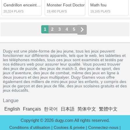
Cendrillon enceinte Check-up
Monster Foot Doctor
Math fou
20,324 PLAYS
19,480 PLAYS
19,165 PLAYS
1
2
3
4
5
Dugy est une plate-forme de jeu jeune, tous les jeux peuvent
fonctionner sur différents appareils, tels que le web, les tablettes et
les téléphones mobiles, tous ces jeux sont examinés et testés par
nos éditeurs web pour assurer leur qualité. Vous pouvez trouver
des jeux de puzzle, des jeux de match-3, des jeux de sport, des
jeux d'aventure, des jeux de combat, même des jeux en ligne à
deux joueurs et des jeux multipalyer. Dugy Games vous offre
également des milliers de mini-jeux pour les enfants, y compris des
jeux de garçon et des jeux de fille, des jeux scolaires gratuits et des
jeux éducatifs.
Langue
English
Français
한국어
日本語
简体中文
繁體中文
Copyright © 2026 dugy.com All rights reserved.
Conditions d’utilisation
|
Cookies & privée
|
Connectez-nous
|