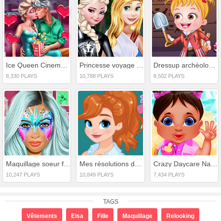
Ice Queen Cinema Flirting
Princesse voyage avec la maison volante
Dressup archéologue bébé noisette
8,330 PLAYS
10,788 PLAYS
8,502 PLAYS
Maquillage soeur fashionista
Mes résolutions de mode du Nouvel An
Crazy Daycare Nanny Mania
10,247 PLAYS
10,849 PLAYS
7,434 PLAYS
TAGS
Vêtements
Elsa
Fille
Maquillage
Relooking