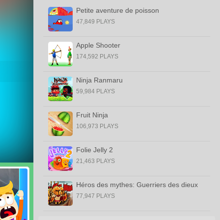
Petite aventure de poisson
47,849 PLAYS
Apple Shooter
174,592 PLAYS
Ninja Ranmaru
59,984 PLAYS
Fruit Ninja
106,973 PLAYS
Folie Jelly 2
21,463 PLAYS
Héros des mythes: Guerriers des dieux
77,947 PLAYS