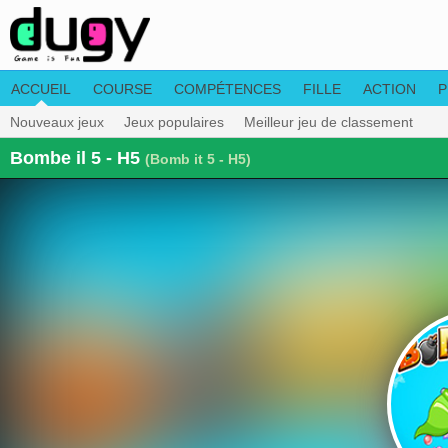
ACCUEIL
COURSE
COMPÉTENCES
FILLE
ACTION
P
Nouveaux jeux
Jeux populaires
Meilleur jeu de classement
Bombe il 5 - H5
(Bomb it 5 - H5)