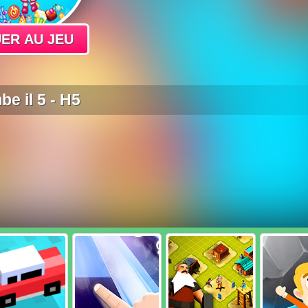
ER AU JEU
e il 5 - H5