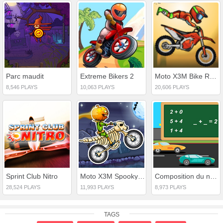
Parc maudit
Extreme Bikers 2
Moto X3M Bike Race Game
8,546 PLAYS
10,063 PLAYS
20,606 PLAYS
Sprint Club Nitro
Moto X3M Spooky Land
Composition du nombre
28,524 PLAYS
11,993 PLAYS
8,973 PLAYS
TAGS