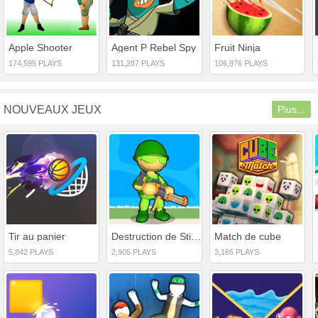
Apple Shooter
Agent P Rebel Spy
Fruit Ninja
174,595 PLAYS
131,287 PLAYS
106,976 PLAYS
NOUVEAUX JEUX
Plus...
Tir au panier
Destruction de Stickman Zombie
Match de cube
5,842 PLAYS
2,905 PLAYS
3,165 PLAYS