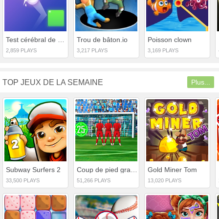
Test cérébral de destination
Trou de bâton.io
Poisson clown
2,859 PLAYS
3,217 PLAYS
3,169 PLAYS
TOP JEUX DE LA SEMAINE
Plus...
Subway Surfers 2
Coup de pied gratuit 3D
Gold Miner Tom
33,500 PLAYS
51,266 PLAYS
13,020 PLAYS