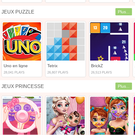
JEUX PUZZLE
Plus...
Uno en ligne
Tetrix
BrickZ
28,041 PLAYS
26,807 PLAYS
26,513 PLAYS
JEUX PRINCESSE
Plus...